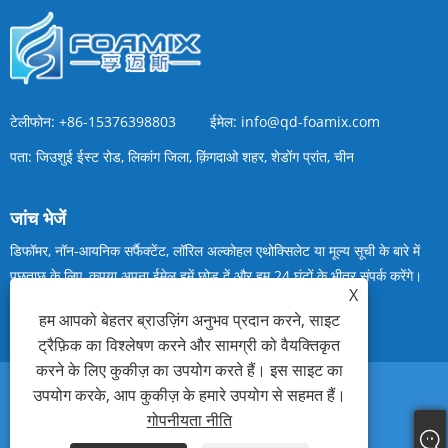
टेलीफोन:
+86-15376398803
ईमेल:
info@qd-foamix.com
पता:
जिउशुई ईस्ट रोड, लिकांग जिला, क़िंगदाओ शहर, शेडोंग प्रांत, चीन
जांच भेजें
डिफॉमर, नॉन-आयनिक सर्फैक्टेंट, लॉरिल अल्कोहल एथोक्सिलेट या मूल्य सूची के बारे में
पूछताछ के लिए, कृपया अपना ईमेल हमें छोड़ दें और हम 24 घंटों के भीतर संपर्क करेंगे।
X
हम आपको बेहतर ब्राउज़िंग अनुभव प्रदान करने, साइट
अब पूछताछ करें
ट्रैफ़िक का विश्लेषण करने और सामग्री को वैयक्तिकृत
करने के लिए कुकीज़ का उपयोग करते हैं। इस साइट का
उपयोग करके, आप कुकीज़ के हमारे उपयोग से सहमत हैं।
Links
Sitemap
RSS
XML
गोपनीयता नीति
गोपनीयता नीति